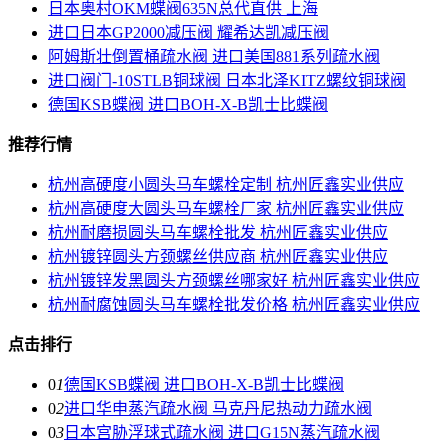
日本奥村OKM蝶阀635N总代直供 上海
进口日本GP2000减压阀 耀希达凯减压阀
阿姆斯壮倒置桶疏水阀 进口美国881系列疏水阀
进口阀门-10STLB铜球阀 日本北泽KITZ螺纹铜球阀
德国KSB蝶阀 进口BOH-X-B凯士比蝶阀
推荐行情
杭州高硬度小圆头马车螺栓定制 杭州匠鑫实业供应
杭州高硬度大圆头马车螺栓厂家 杭州匠鑫实业供应
杭州耐磨损圆头马车螺栓批发 杭州匠鑫实业供应
杭州镀锌圆头方颈螺丝供应商 杭州匠鑫实业供应
杭州镀锌发黑圆头方颈螺丝哪家好 杭州匠鑫实业供应
杭州耐腐蚀圆头马车螺栓批发价格 杭州匠鑫实业供应
点击排行
0
1
德国KSB蝶阀 进口BOH-X-B凯士比蝶阀
0
2
进口华申蒸汽疏水阀 马克丹尼热动力疏水阀
0
3
日本宫胁浮球式疏水阀 进口G15N蒸汽疏水阀