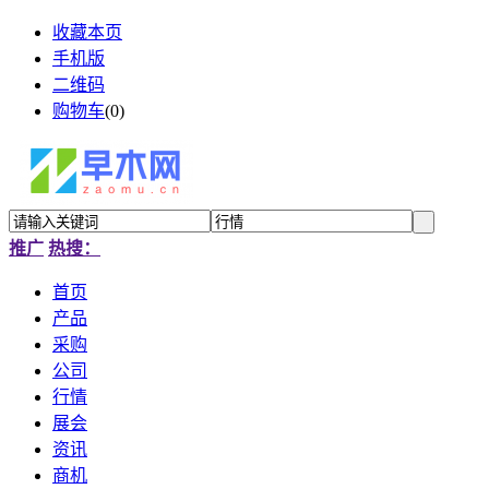
收藏本页
手机版
二维码
购物车
(
0
)
推广
热搜：
首页
产品
采购
公司
行情
展会
资讯
商机