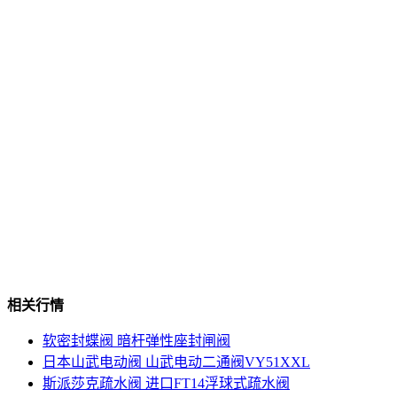
相关行情
软密封蝶阀 暗杆弹性座封闸阀
日本山武电动阀 山武电动二通阀VY51XXL
斯派莎克疏水阀 进口FT14浮球式疏水阀