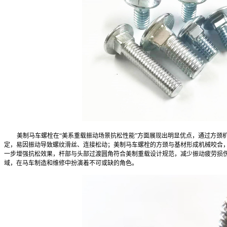
美制马车螺栓在“美系重载振动场景抗松性能”方面展现出明显优点，通过方颈
定，易因振动导致螺纹滑丝、连接松动；美制马车螺栓的方颈与基材形成机械咬合，
一步增强抗松效果，杆部与头部过渡圆角符合美制重载设计规范，减少振动疲劳损伤
域，在马车制造和维修中扮演着不可或缺的角色。