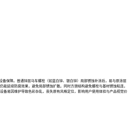
的设备保障。普通锌层马车螺栓（如蓝白锌、银白锌）局部锈蚀补涂后，易与原涂层
仍能延续防腐效果，避免局部锈蚀扩散。同时方颈结构避免螺栓与基材锈蚀粘连，
设备易因维护导致色彩杂乱，丧失原有风格定位，影响用户使用体验与产品视觉价