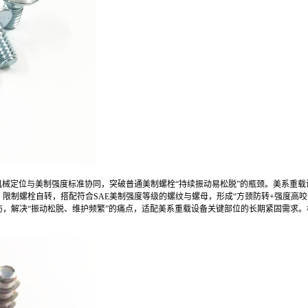
机械定位与美制强度标准协同，突破普通美制螺栓“持续振动易松脱”的瓶颈。美系重
限制螺栓自转，搭配符合SAE美制强度等级的螺纹与螺母，形成“方颈防转+强度高
，解决“振动松脱、维护频繁”的痛点，适配美系重载设备关键部位的长期紧固需求。