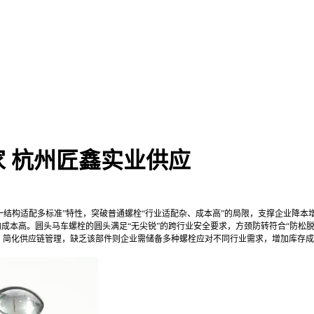
 杭州匠鑫实业供应
单一结构适配多标准”特性，突破普通螺栓“行业适配杂、成本高”的局限，支撑企业降
购成本高。圆头马车螺栓的圆头满足“无尖锐”的跨行业安全要求，方颈防转符合“防松
，简化供应链管理，缺乏该部件则企业需储备多种螺栓应对不同行业需求，增加库存成