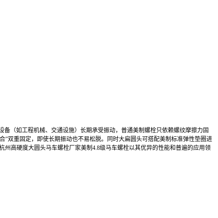
载设备（如工程机械、交通设施）长期承受振动，普通美制螺栓只依赖螺纹摩擦力固
咬合”双重固定，即使长期振动也不易松脱。同时大扁圆头可搭配美制标准弹性垫圈进
杭州高硬度大圆头马车螺栓厂家美制4.8级马车螺栓以其优异的性能和普遍的应用领