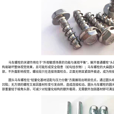
马车螺栓的关键作用在于“外观敏感场景的功能与美观平衡”，解开普通螺栓“
构易破坏整体视觉效果，且可能形成安全隐患（如勾挂衣物）；马车螺栓的大扁圆
部，不外露影响视觉，螺纹段只在连接背面咬合，正面无明显紧固件痕迹，成为衔
圆头马车螺栓在“轻量化基材适配与压力分散”方面展现出明显优点，通过圆头
凹陷；无方颈的螺栓又易因基材形变引发自转，造成连接松动。圆头马车螺栓的圆
部重量轻于棱角头部，可减少对轻量化结构的额外载荷，无需额外加固基材即可满足