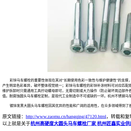
彩锌马车螺栓的重要性体现在其对“长期使用色彩一致性与维护便捷性”的支撑
产生明显色彩差异，破坏整体视觉统一；彩锌马车螺栓的彩锌补涂材料可对应匹配
维护拆卸时只需通用工具拧动螺母即可，无需切割或大力操作（防止破坏周边部件
值。耐腐蚀圆头马车螺栓定制，是现代工业制造中不可或缺的一环。杭州不锈钢马
镀锌发黑大圆头马车螺栓因其优异的性能和广阔的适用性，在众多领域得到了
原文链接：
http://www.zaomu.cn/hangqing/47120.html
，转载和复
以上就是关于
杭州高硬度大圆头马车螺栓厂家 杭州匠鑫实业供