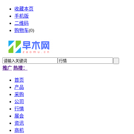
收藏本页
手机版
二维码
购物车
(
0
)
推广
热搜：
首页
产品
采购
公司
行情
展会
资讯
商机