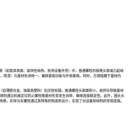
场景（如家具表面、装饰性结构、民用设备外壳）中，普通螺栓的棱角头部或凸起结
、喷漆）与基材色泽统一，兼顾紧固功能与外观美观。同时，方颈隐藏于基材内
材（如薄壁合金、强度高塑料）抗压性较弱，普通螺栓头部面积小，易挤压导致基材
颈则通过机械定位防止螺栓随基材形变发生自转，确保连接稳定性。此外，圆头头
等场景。彩锌马车螺栓通过其特殊的构造和设计，实现了对设备和结构的牢固连接。