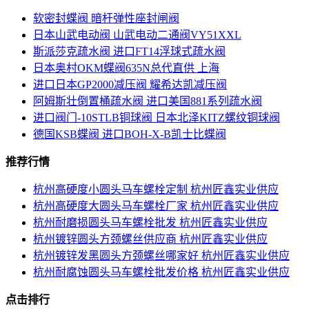
软密封蝶阀 暗杆弹性座封闸阀
日本山武电动阀 山武电动二通阀VY51XXL
斯派莎克疏水阀 进口FT14浮球式疏水阀
日本奥村OKM蝶阀635N总代直供 上海
进口日本GP2000减压阀 耀希达凯减压阀
阿姆斯壮倒置桶疏水阀 进口美国881系列疏水阀
进口阀门-10STLB铜球阀 日本北泽KITZ螺纹铜球阀
德国KSB蝶阀 进口BOH-X-B凯士比蝶阀
推荐行情
杭州高硬度小圆头马车螺栓定制 杭州匠鑫实业供应
杭州高硬度大圆头马车螺栓厂家 杭州匠鑫实业供应
杭州耐磨损圆头马车螺栓批发 杭州匠鑫实业供应
杭州镀锌圆头方颈螺丝供应商 杭州匠鑫实业供应
杭州镀锌发黑圆头方颈螺丝哪家好 杭州匠鑫实业供应
杭州耐腐蚀圆头马车螺栓批发价格 杭州匠鑫实业供应
点击排行