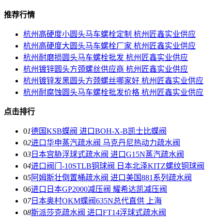
推荐行情
杭州高硬度小圆头马车螺栓定制 杭州匠鑫实业供应
杭州高硬度大圆头马车螺栓厂家 杭州匠鑫实业供应
杭州耐磨损圆头马车螺栓批发 杭州匠鑫实业供应
杭州镀锌圆头方颈螺丝供应商 杭州匠鑫实业供应
杭州镀锌发黑圆头方颈螺丝哪家好 杭州匠鑫实业供应
杭州耐腐蚀圆头马车螺栓批发价格 杭州匠鑫实业供应
点击排行
0
1
德国KSB蝶阀 进口BOH-X-B凯士比蝶阀
0
2
进口华申蒸汽疏水阀 马克丹尼热动力疏水阀
0
3
日本宫胁浮球式疏水阀 进口G15N蒸汽疏水阀
0
4
进口阀门-10STLB铜球阀 日本北泽KITZ螺纹铜球阀
0
5
阿姆斯壮倒置桶疏水阀 进口美国881系列疏水阀
0
6
进口日本GP2000减压阀 耀希达凯减压阀
0
7
日本奥村OKM蝶阀635N总代直供 上海
0
8
斯派莎克疏水阀 进口FT14浮球式疏水阀