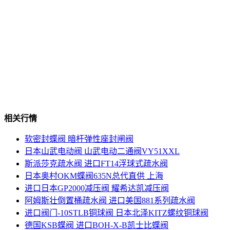
相关行情
软密封蝶阀 暗杆弹性座封闸阀
日本山武电动阀 山武电动二通阀VY51XXL
斯派莎克疏水阀 进口FT14浮球式疏水阀
日本奥村OKM蝶阀635N总代直供 上海
进口日本GP2000减压阀 耀希达凯减压阀
阿姆斯壮倒置桶疏水阀 进口美国881系列疏水阀
进口阀门-10STLB铜球阀 日本北泽KITZ螺纹铜球阀
德国KSB蝶阀 进口BOH-X-B凯士比蝶阀