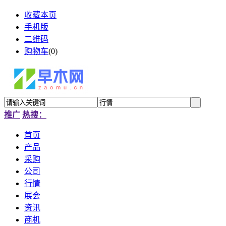
收藏本页
手机版
二维码
购物车
(
0
)
推广
热搜：
首页
产品
采购
公司
行情
展会
资讯
商机