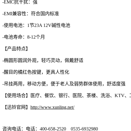
-EMC抗干扰：强
-EMI兼容性：符合国内标准
-使用电池：1节23A 12V碱性电池
-电池寿命：8-12个月
【产品特点】
-椭圆形圆润外观，轻巧灵动，佩戴舒适
-醒目的橘红色按键，更具人性化
-吊挂两用，移动方便，便于老人及弱势群体使用，舒适度强
【使用场合】医疗、餐饮、银行、医院、茶楼、洗浴、KTV、
【迅铃官网】
http://www.xunling.net/
咨询电话：电话：400-658-2520 0535-6932980