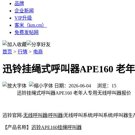
品牌
企业新闻
VIP升级
客米（km.cm）
免费发帖网
首页
>
行情
>
电商
迅铃挂绳式呼叫器APE160 
日期：2026-06-04 浏览：
15
迅铃挂绳式呼叫器APE160 老年人专用无线呼叫器报价
迅铃官网-
无线呼叫器
|
呼叫器
|无线呼叫系统|呼叫系统|呼叫器生
【产品名称】
迅铃APE160挂绳呼叫器