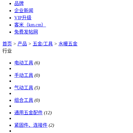
品牌
企业新闻
VIP升级
客米（km.cm）
免费发帖网
首页
>
产品
>
五金/工具
>
水暖五金
行业
电动工具
(6)
手动工具
(0)
气动工具
(5)
组合工具
(0)
通用五金配件
(12)
紧固件、连接件
(2)