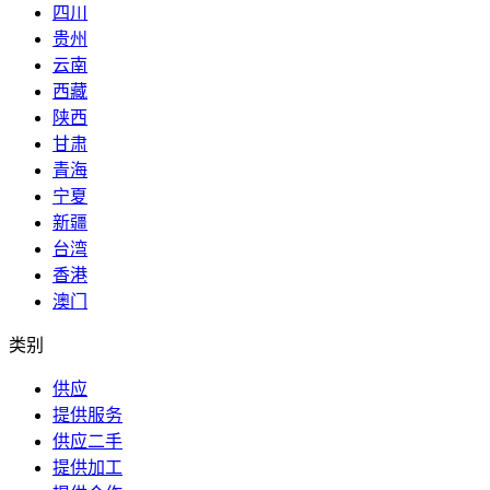
四川
贵州
云南
西藏
陕西
甘肃
青海
宁夏
新疆
台湾
香港
澳门
类别
供应
提供服务
供应二手
提供加工