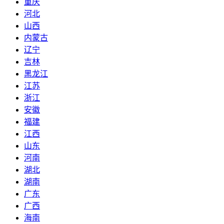
重庆
河北
山西
内蒙古
辽宁
吉林
黑龙江
江苏
浙江
安徽
福建
江西
山东
河南
湖北
湖南
广东
广西
海南