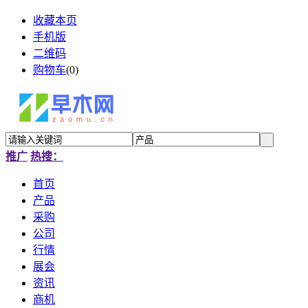
收藏本页
手机版
二维码
购物车
(
0
)
推广
热搜：
首页
产品
采购
公司
行情
展会
资讯
商机