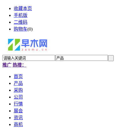
收藏本页
手机版
二维码
购物车
(
0
)
推广
热搜：
首页
产品
采购
公司
行情
展会
资讯
商机