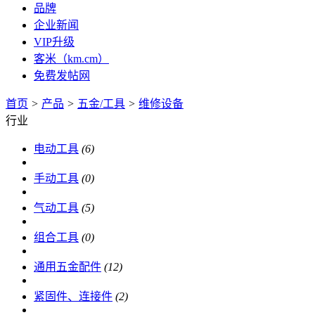
品牌
企业新闻
VIP升级
客米（km.cm）
免费发帖网
首页
>
产品
>
五金/工具
>
维修设备
行业
电动工具
(6)
手动工具
(0)
气动工具
(5)
组合工具
(0)
通用五金配件
(12)
紧固件、连接件
(2)