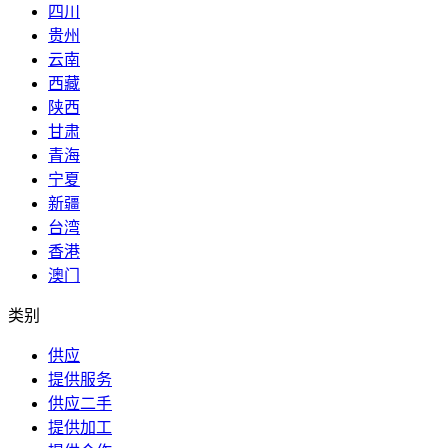
四川
贵州
云南
西藏
陕西
甘肃
青海
宁夏
新疆
台湾
香港
澳门
类别
供应
提供服务
供应二手
提供加工