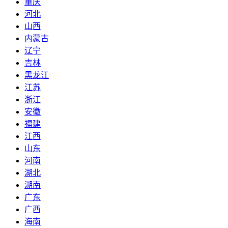
重庆
河北
山西
内蒙古
辽宁
吉林
黑龙江
江苏
浙江
安徽
福建
江西
山东
河南
湖北
湖南
广东
广西
海南