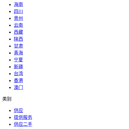
海南
四川
贵州
云南
西藏
陕西
甘肃
青海
宁夏
新疆
台湾
香港
澳门
类别
供应
提供服务
供应二手