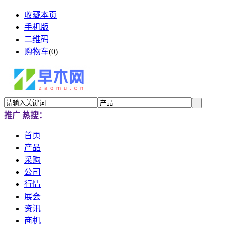
收藏本页
手机版
二维码
购物车
(
0
)
推广
热搜：
首页
产品
采购
公司
行情
展会
资讯
商机