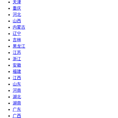
天津
重庆
河北
山西
内蒙古
辽宁
吉林
黑龙江
江苏
浙江
安徽
福建
江西
山东
河南
湖北
湖南
广东
广西