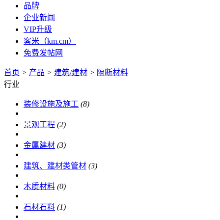
品牌
企业新闻
VIP升级
客米（km.cm）
免费发帖网
首页
>
产品
>
建筑/建材
>
隔断材料
行业
装修设施及施工
(8)
景观工程
(2)
金属建材
(3)
建筑、建材类管材
(3)
木质材料
(0)
石材石料
(1)