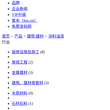
品牌
企业新闻
VIP升级
客米（km.cm）
免费发帖网
首页
>
产品
>
建筑/建材
>
涂料油漆
行业
装修设施及施工
(8)
景观工程
(2)
金属建材
(3)
建筑、建材类管材
(3)
木质材料
(0)
石材石料
(1)