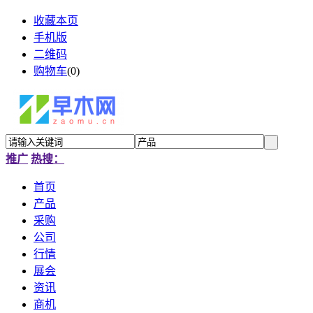
收藏本页
手机版
二维码
购物车
(
0
)
推广
热搜：
首页
产品
采购
公司
行情
展会
资讯
商机