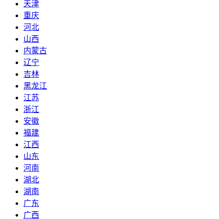
天津
重庆
河北
山西
内蒙古
辽宁
吉林
黑龙江
江苏
浙江
安徽
福建
江西
山东
河南
湖北
湖南
广东
广西