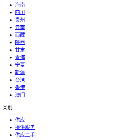
海南
四川
贵州
云南
西藏
陕西
甘肃
青海
宁夏
新疆
台湾
香港
澳门
类别
供应
提供服务
供应二手