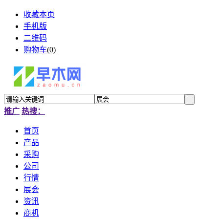
收藏本页
手机版
二维码
购物车
(
0
)
推广
热搜：
首页
产品
采购
公司
行情
展会
资讯
商机