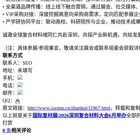
• 全渠道品牌传播：线上线下融合营销，通过展会、社交媒体
• VIP采购对接：深度挖掘高意向采购商需求，定向匹配参展
• 产学研协同平台：联动高校、科研院所与企业，推动技术成
诚邀全球复合材料域同仁共赴深圳，共探产业新机遇，共绘发
（注：具体参展/参观事宜，敬请关注展会或联系组委会获取详
联系方式
联系人：SEO
地址：未填写
手机：
电话：
邮件：
QQ：
原文链接：
http://www.zaomu.cn/zhanhui/11967.html
，转载和复
以上就是关于
国际复材展|2026深圳复合材料大会6月举办
全部
打赏
0
条
相关评论