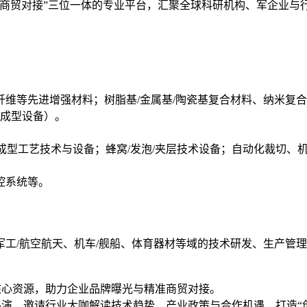
示商贸对接”三位一体的专业平台，汇聚全球科研机构、军企业与
维等先进增强材料；树脂基/金属基/陶瓷基复合材料、纳米复合
预成型设备）。
成型工艺技术与设备；蜂窝/发泡/夹层技术设备；自动化裁切、
控系统等。
工/航空航天、机车/舰船、体育器材等域的技术研发、生产管
核心资源，助力企业品牌曝光与精准商贸对接。
路演，邀请行业大咖解读技术趋势、产业政策与合作机遇，打造“