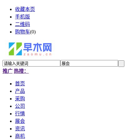
收藏本页
手机版
二维码
购物车
(
0
)
推广
热搜：
首页
产品
采购
公司
行情
展会
资讯
商机