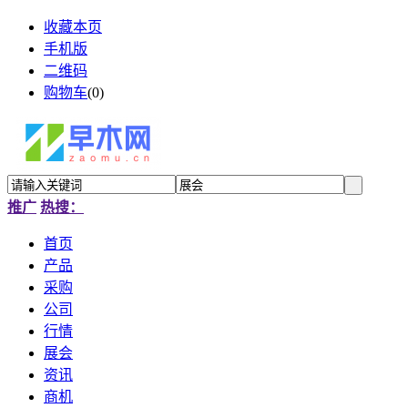
收藏本页
手机版
二维码
购物车
(
0
)
推广
热搜：
首页
产品
采购
公司
行情
展会
资讯
商机