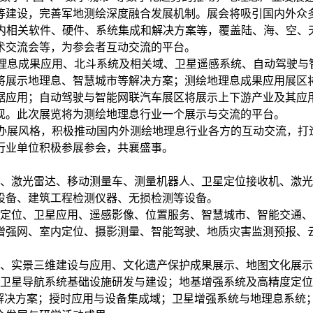
等建设，完善军地测绘深度融合发展机制。展会将吸引国内外众
业内相关软件、硬件、系统集成和解决方案等，覆盖陆、海、空、
术交流会等，为参会者互动交流的平台。
测绘地理息成果应用、北斗系统及相关域、卫星遥感系统、自动驾
将展示地理息、智慧城市等解决方案；测绘地理息成果应用展区
据应用；自动驾驶与智能网联汽车展区将展示上下游产业及其应
现。此次展览将为测绘地理息行业一个展示与交流的平台。
牌化的办展风格，积极推动国内外测绘地理息行业各方的互动交流
行业单位积极参展参会，共襄盛事。
机、激光雷达、移动测量车、测量机器人、卫星定位接收机、激
设备、建筑工程检测仪器、无损检测等设备。
航定位、卫星应用、遥感影像、位置服务、智慧城市、智能交通
增强网、室内定位、摄影测量、智能驾驶、地质灾害监测预报、
务、实景三维建设与应用、文化遗产保护成果展示、地图文化展
卫星导航系统基础设施研发与建设；地基增强系统及高精度定位
用解决方案；授时应用与设备集成域；卫星增强系统与地理息系统