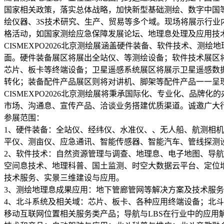
国家相关政策，落实总体战略，加快新型基础测绘、数字中国
绘仪器、3S技术研究、生产、贸易等多个域。现场将展示行
格活动，如国家测绘应急保障发展论坛、地理息处理及应用技
CISMEXPO2026北京测绘展涵盖硬件装备、软件技术、
面。硬件装备展区将展出全站仪、等测绘设备；软件技术展区
芯片、板卡等终端设备；卫星遥感系统展区将展示卫星遥感数
转化；装备配件产品展区则将对讲机、脚架等配件产品一一呈
CISMEXPO2026北京测绘展将秉承国际化、专业化、品
市场、沟通息、宣传产品、洽谈业务搭建优质渠道。诚邀广大
参展范围：
1、硬件装备：全站仪、经纬仪、水准仪、、无人船、航测相
平仪、测亩仪、应急通讯、智能传感器、智能汽车、管线探测
2、软件技术：自然资源管理与调查、地理息、电子地图、导
空间息技术、地理科普、国土监测、时空大数据云平台、定位
技术服务、实景三维建设与应用。
3、测绘地理息成果应用：地下管廊管网等解决方案及技术服
4、北斗系统及相关域：芯片、板卡、各种应用终端设备；北斗
移动互联网位置相关服务类产品；导航与LBS在行业中的应