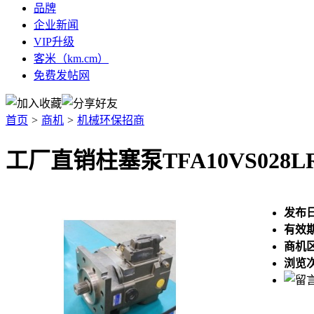
品牌
企业新闻
VIP升级
客米（km.cm）
免费发帖网
首页
>
商机
>
机械环保招商
工厂直销柱塞泵TFA10VS028LRD
发布
有效
商机
浏览