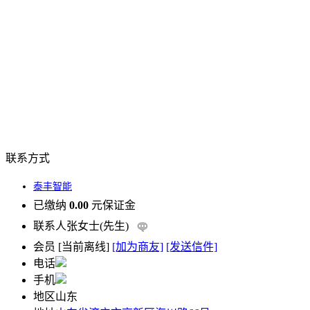
联系方式
泰丰智能
已缴纳
0.00
元保证金
联系人
张女士(先生)
会员
[
当前离线
]
[加为商友]
[发送信件]
电话
手机
地区
山东