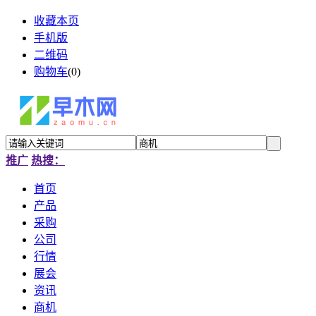
收藏本页
手机版
二维码
购物车
(
0
)
推广
热搜：
首页
产品
采购
公司
行情
展会
资讯
商机