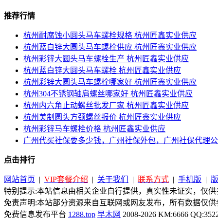
推荐行情
杭州耐腐蚀小圆头马车螺栓规格 杭州匠鑫实业供应
杭州蓝白锌大圆头马车螺栓供应 杭州匠鑫实业供应
杭州彩锌大圆头马车螺栓生产 杭州匠鑫实业供应
杭州蓝白锌大圆头马车螺栓 杭州匠鑫实业供应
杭州彩锌大圆头马车螺栓哪家好 杭州匠鑫实业供应
杭州304不锈钢轴肩螺丝哪家好 杭州匠鑫实业供应
杭州内六角止动螺丝批发厂家 杭州匠鑫实业供应
杭州美制圆头方颈螺丝报价 杭州匠鑫实业供应
杭州彩锌马车螺栓价格 杭州匠鑫实业供应
广州代买社保要多少钱，广州社保外包，广州社保代理公
点击排行
网站首页
|
VIP套餐介绍
|
关于我们
|
联系方式
|
手机版
|
特别提示:本站信息由相关企业自行提供，真实性未证实，仅供参
免责声明:本站部分资源来自互联网或网友发布，所有数据仅供
免费信息发布平台
1288.top
早木网
2008-2026 KM:6666 QQ:352