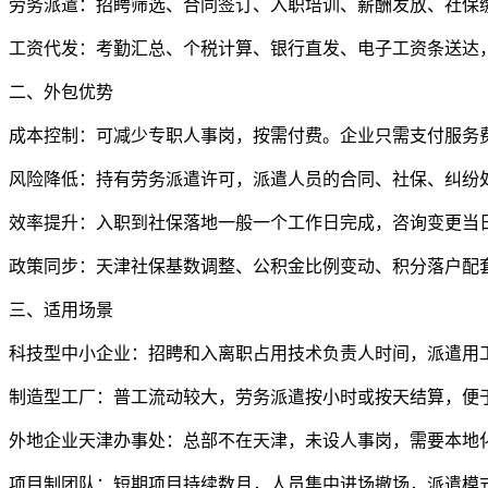
劳务派遣：招䀻筛选、合同签订、入职培训、薪酬发放、社保
工资代发：考勤汇总、个税计算、银行直发、电子工资条送达
二、外包优势
成本控制：可减少专职人事岗，按需付费。企业只需支付服务
风险降低：持有劳务派遣许可，派遣人员的合同、社保、纠纷
效率提升：入职到社保落地一般一个工作日完成，咨询变更当
政策同步：天津社保基数调整、公积金比例变动、积分落户配
三、适用场景
科技型中小企业：招䀻和入离职占用技术负责人时间，派遣用
制造型工厂：普工流动较大，劳务派遣按小时或按天结算，便
外地企业天津办事处：总部不在天津，未设人事岗，需要本地
项目制团队：短期项目持续数月，人员集中进场撤场，派遣模