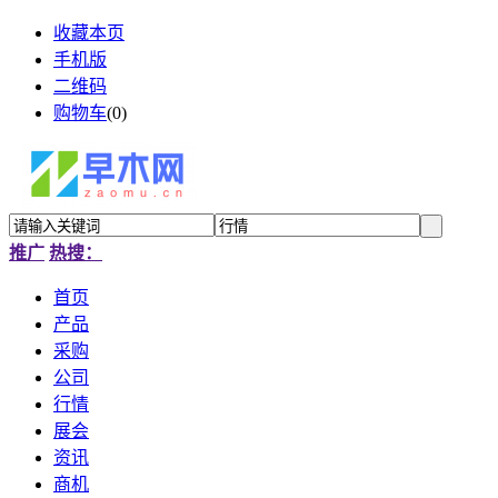
收藏本页
手机版
二维码
购物车
(
0
)
推广
热搜：
首页
产品
采购
公司
行情
展会
资讯
商机