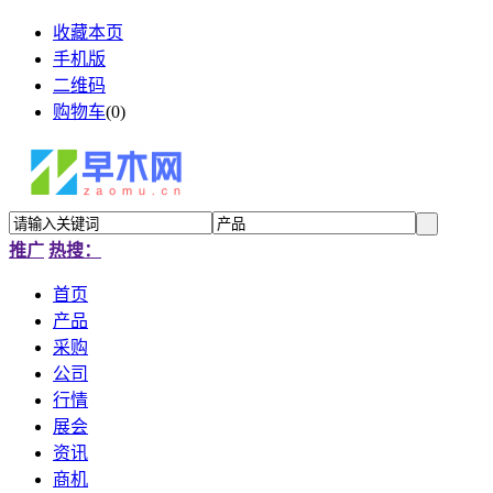
收藏本页
手机版
二维码
购物车
(
0
)
推广
热搜：
首页
产品
采购
公司
行情
展会
资讯
商机