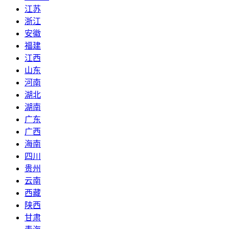
江苏
浙江
安徽
福建
江西
山东
河南
湖北
湖南
广东
广西
海南
四川
贵州
云南
西藏
陕西
甘肃