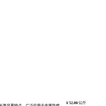
￥
52.00
/公斤
期长等显著特点，广泛应用于金属防腐