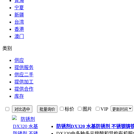
青海
宁夏
新疆
台湾
香港
澳门
类别
供应
提供服务
供应二手
提供加工
提供合作
库存
标价
图片
VIP
防锈剂DX320 水基防锈剂 不锈钢
DX320由多种多元羧酸和异构有