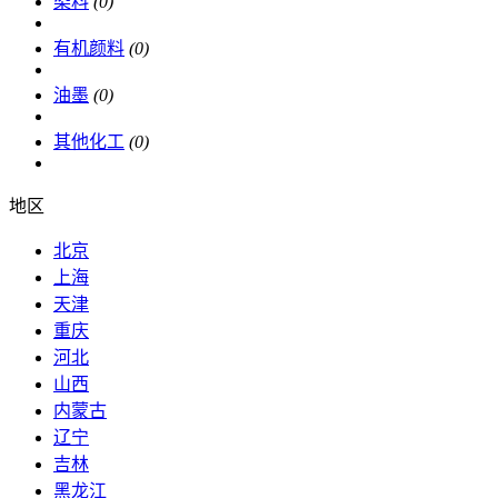
染料
(0)
有机颜料
(0)
油墨
(0)
其他化工
(0)
地区
北京
上海
天津
重庆
河北
山西
内蒙古
辽宁
吉林
黑龙江