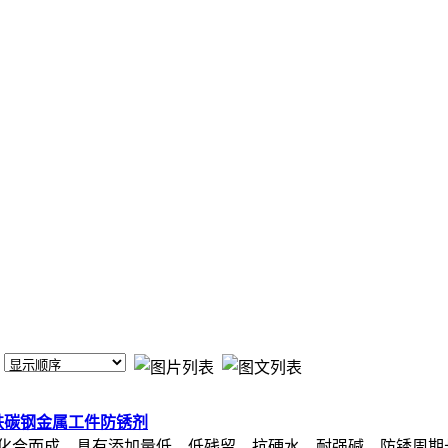
铸铁碳钢金属工件防锈剂
机胺化合而成，具有添加量低、低残留、抗硬水、耐强碱、防锈周