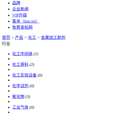
品牌
企业新闻
VIP升级
客米（km.cm）
免费发帖网
首页
>
产品
>
化工
>
金属加工助剂
行业
化工中间体
(1)
化工原料
(2)
化工实验设备
(0)
化学试剂
(0)
氧化物
(3)
工业气体
(0)