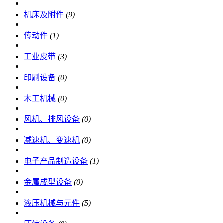
机床及附件
(9)
传动件
(1)
工业皮带
(3)
印刷设备
(0)
木工机械
(0)
风机、排风设备
(0)
减速机、变速机
(0)
电子产品制造设备
(1)
金属成型设备
(0)
液压机械与元件
(5)