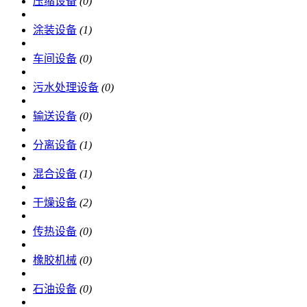
压缩设备
(0)
涂装设备
(1)
车间设备
(0)
污水处理设备
(0)
输送设备
(0)
分离设备
(1)
混合设备
(1)
干燥设备
(2)
传热设备
(0)
橡胶机械
(0)
石油设备
(0)