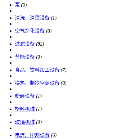
泵
(0)
清洗、清理设备
(1)
空气净化设备
(0)
过滤设备
(82)
节能设备
(0)
食品、饮料加工设备
(7)
换热、制冷空调设备
(0)
粉碎设备
(1)
塑料机械
(1)
玻璃机械
(0)
电焊、切割设备
(6)