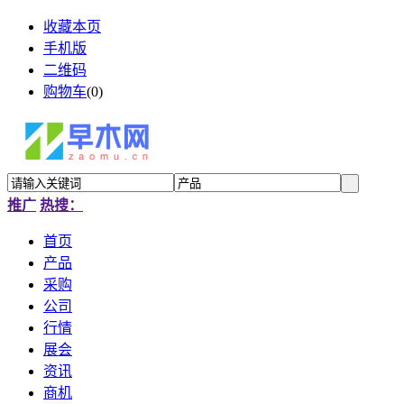
收藏本页
手机版
二维码
购物车
(
0
)
推广
热搜：
首页
产品
采购
公司
行情
展会
资讯
商机