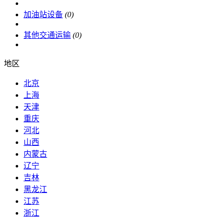
加油站设备
(0)
其他交通运输
(0)
地区
北京
上海
天津
重庆
河北
山西
内蒙古
辽宁
吉林
黑龙江
江苏
浙江