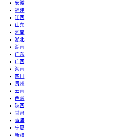
安徽
福建
江西
山东
河南
湖北
湖南
广东
广西
海南
四川
贵州
云南
西藏
陕西
甘肃
青海
宁夏
新疆