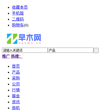
收藏本页
手机版
二维码
购物车
(
0
)
推广
热搜：
首页
产品
采购
公司
行情
展会
资讯
商机