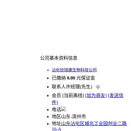
公司基本资料信息
沾化欣瑞康生物科技公司
已缴纳
0.00
元保证金
联系人
许经理(先生)
会员
[
当前离线
]
[加为商友]
[发送信
件]
电话
地区
山东-滨州市
地址
山东沾化区城北工业园创业二路
16-A